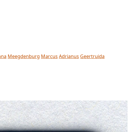
nna
Meegdenburg
Marcus
Adrianus
Geertruida