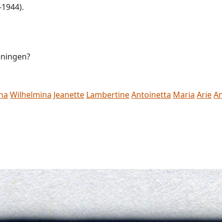
-1944).
veningen?
na
Wilhelmina
Jeanette
Lambertine
Antoinetta
Maria
Arie
A