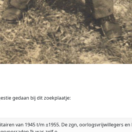
tie gedaan bij dit zoekplaatje:
airen van 1945 t/m ±1955. De zgn, oorlogsvrijwillegers en l
ervoorraden Ik was zelf o