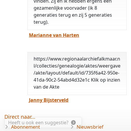
vinden. Zij en ik hebben ergens een
gezamenlijke voorvader (ik 8
generaties terug en zij 5 generaties
terug).
Marianne van Harten
https://www.regionaalarchiefalkmaar.n
l/collecties/genealogie/aktes/weergave
/akte/layout/default/id/735f6a42-950e-
41da-90c2-54abd4d32e1c Klik op inzien
van de Akte
Janny Bijsterveld
Direct naar...
Heeft u ook een suggestie?
Abonnement
Nieuwsbrief