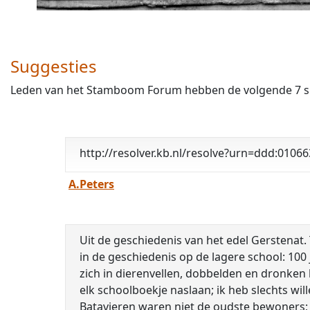
Suggesties
Leden van het Stamboom Forum hebben de volgende 7 sug
http://resolver.kb.nl/resolve?urn=ddd:010
A.Peters
Uit de geschiedenis van het edel Gerstenat. Twee eeuwen brouwerij. Brouwers als watervoorzieners. Bloei en concurrentie in de 19e eeuw. DE eerste lessen in de geschiedenis op de lagere school: 100 j. v. Chr.: de Batavieren komen in ons land! Zjj kwamen in uitgeholde boomstammen den Rijn afzakken, kleeddeD zich in dierenvellen, dobbelden en dronken bier, dat uit gerst werd gestookt.... Neen, ik ga hier niet de ontwikkeling van ons land beschrijven; ge kunt haar in elk schoolboekje naslaan; ik heb slechts willen aantoonen, dat de geschiedenis van het bier In deze landen even oud is als de vaderlandsche historie zelf. De Batavieren waren niet de oudste bewoners; de Kelten leefden al eenige eeuwen eerder in de buurt van den Hondsrug, bij Emmen of daaromtrent. Ook zjj dronken een gerstebrouwsel, dat nogal koppig moet zijn geweest, want er waren hevige drinkgelagen en een verbod van openbare dronkenschap bestond nog niet.... Wie het bier heeft uitgevonden? Niet bekend natuurlijk; het staat niet te lezen in de oude runenteekens. Het zal wel bij toeval zyn ontdekt door een Keltische vrouw — want de vrouwen deden het werk — en wellicht kenden de oermenschen al een drank, die er op leek. Overigens weten wij van de oudste geschiedenis van het bier niet veel af; brouwerijen, die een massa-product leverden, waren er nog niet, die kwamen pas veel later.... * • * Volgens Wagenaar zijn er te Amsterdam •waarschijnlijk reeds in de dertiende eeuw bierbrouwerijen geweest, maar het is niet zeker, dat men er toen reeds een „nering" van had gemaakt. Wellicht werd nog uitsluitend gebrouwen voor eigen gebruik. Reeds vóór 1304 echter vorderde de graaf een „gruitgeld" te Amsterdam, dat werd betaald door allen, die bier brouwden, hetzij ten behoeve van eigen gezin, hetzij als bedrijf. Er wareD dus in het begin van de veertiende eeuw brouwerijen als bedrijf. Zoo lang het water in de grachten der stad nog „zuiver en zoet genoeg" was — zoon tijd schijnt er te zijn geweest! — om er spijzen in te koken, hebben de ingezetenen er hun bier mee gebrouwen. In 1484 geschiedde het nog op die wijze, zooals blijkt uit een keur, waarbij de accijns op bier werd yerhoogd. Later Is het brouwen met grachtwater echter uitdrukkelijk verboden, vermoedelijk op hygiënische gronden. Slechts voor „scherpbier" was het grachtwater nog toegestaan. Wagenaar gebruikt het woord „scherpbier", doch hij bedoelde wellicht scherbier of scharrebier, dat juist heelemaaï niet „scherp" was, maar nogal een laf vocht. Blijkbaar was yoor dit huisbrouwsel eerst geen accijns verschuldigd, later wel, maar er waren heel wat Clandestiene brouwerijtjes en er werd veel belastig ontdoken — dat euvel is ook al oud — zoodat nieuwe keuren werden uitgevaardigd, waarin uitdrukkelijk stond te lezen dat voor scharrefoier dezelfde accijns gold als voor ander b