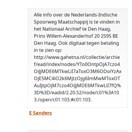
Alle info over de Nederlands-Indische
Spoorweg Maatschappij is te vinden in
het Nationaal Archief te Den Haag,
Prins Willem-Alexanderhof 20 2595 BE
Den Haag. Ook digitaal tegen betaling
in te zien op:
http://www.gahetna.nl/collectie/archie
f/ead/index/nodes/YTo0OntpOjA7czo4
OiJjMDE6MTkwLiI7aToxO3M6ODoiYzAx
OjE5MC4iO2k6MjtzOjg6ImMwMToxOT
AuIjtpOjM7czo4OiJjMDE6MTkwLiI7fQ%
3D%3D/eadid/2.20.52/node/c01%3A10
3./open/c01:103.#c01:103.
E Sanders