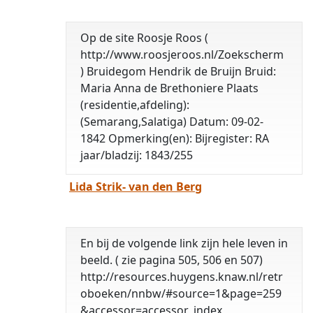
Op de site Roosje Roos (
http://www.roosjeroos.nl/Zoekscherm
) Bruidegom Hendrik de Bruijn Bruid:
Maria Anna de Brethoniere Plaats
(residentie,afdeling):
(Semarang,Salatiga) Datum: 09-02-
1842 Opmerking(en): Bijregister: RA
jaar/bladzij: 1843/255
Lida Strik- van den Berg
En bij de volgende link zijn hele leven in
beeld. ( zie pagina 505, 506 en 507)
http://resources.huygens.knaw.nl/retr
oboeken/nnbw/#source=1&page=259
&accessor=accessor_index