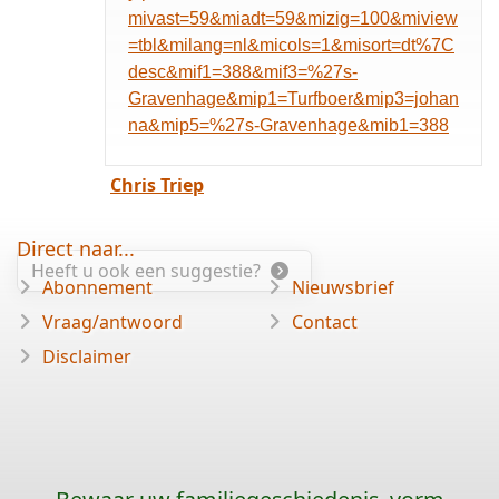
mivast=59&miadt=59&mizig=100&miview
=tbl&milang=nl&micols=1&misort=dt%7C
desc&mif1=388&mif3=%27s-
Gravenhage&mip1=Turfboer&mip3=johan
na&mip5=%27s-Gravenhage&mib1=388
Chris Triep
Direct naar...
Heeft u ook een suggestie?
Abonnement
Nieuwsbrief
Vraag/antwoord
Contact
Disclaimer