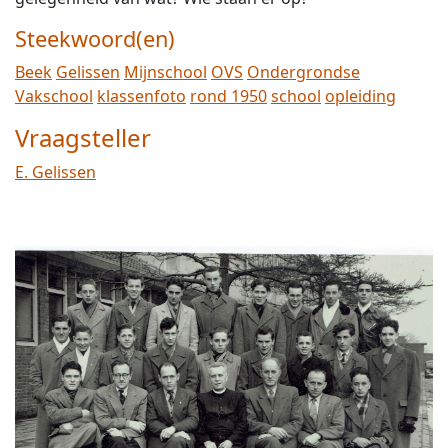
Steekwoord(en)
Beek
Gelissen
Mijnschool
OVS
Ondergrondse
Vakschool
klassenfoto
rond 1950
school
opleiding
Vraagsteller
E. Gelissen