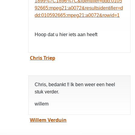
1899%7C1896%7C&identifier=ddd:0105
92665:mpeg21:a0072&resultsidentifier=d
dd:010592665:mpeg21:a0072&rowid=1
Hoop dat u hier iets aan heeft
Chris Triep
Chris, bedankt !! Ik ben weer een heel
stuk verder.
willem
Willem Verduin