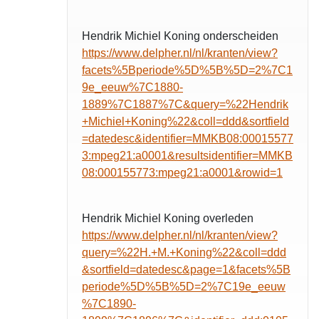
Hendrik Michiel Koning onderscheiden
https://www.delpher.nl/nl/kranten/view?
facets%5Bperiode%5D%5B%5D=2%7C1
9e_eeuw%7C1880-
1889%7C1887%7C&query=%22Hendrik
+Michiel+Koning%22&coll=ddd&sortfield
=datedesc&identifier=MMKB08:00015577
3:mpeg21:a0001&resultsidentifier=MMKB
08:000155773:mpeg21:a0001&rowid=1
Hendrik Michiel Koning overleden
https://www.delpher.nl/nl/kranten/view?
query=%22H.+M.+Koning%22&coll=ddd
&sortfield=datedesc&page=1&facets%5B
periode%5D%5B%5D=2%7C19e_eeuw
%7C1890-