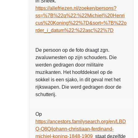
in Sneek.
https://allefriezen.nl/zoeken/persons?
ss=%7B%22q%22:%22Michiel%20Henri
cus%20Koning%22%7D&sort=%7B%22o
rder_i_datum%22:%22asc%22%7D
De persoon op de foto draagt zgn.
zwaluwnesten op zijn schouders. Die
werden gedragen door militaire
muzikanten. Het hoofddeksel op de
sokkel is een sjako, in dit geval met het
rijkswapen. Die werd gedragen door de
schutterij.
Op
https://ancestors.familysearch.org/en/LBD
Q-Q8Q/johann-christiaan-ferdinand-
michiel-koning-1848-1909
staat dezelfde