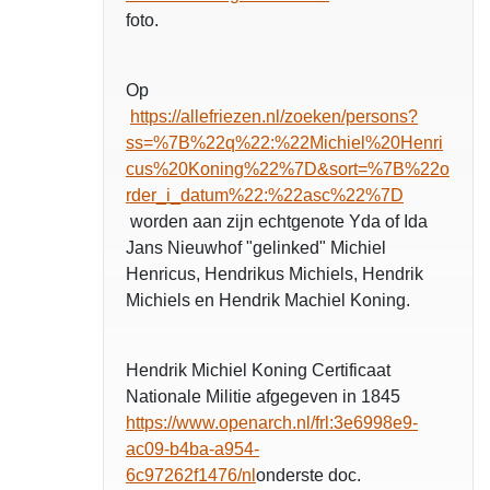
foto.
Op
https://allefriezen.nl/zoeken/persons?
ss=%7B%22q%22:%22Michiel%20Henri
cus%20Koning%22%7D&sort=%7B%22o
rder_i_datum%22:%22asc%22%7D
worden aan zijn echtgenote Yda of Ida
Jans Nieuwhof "gelinked" Michiel
Henricus, Hendrikus Michiels, Hendrik
Michiels en Hendrik Machiel Koning.
Hendrik Michiel Koning Certificaat
Nationale Militie afgegeven in 1845
https://www.openarch.nl/frl:3e6998e9-
ac09-b4ba-a954-
6c97262f1476/nl
onderste doc.