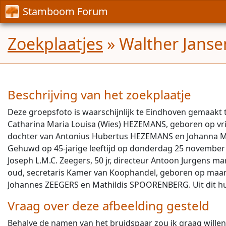
Stamboom Forum
Zoekplaatjes
» Walther Janse
Beschrijving van het zoekplaatje
Deze groepsfoto is waarschijnlijk te Eindhoven gemaakt 
Catharina Maria Louisa (Wies) HEZEMANS, geboren op vrij
dochter van Antonius Hubertus HEZEMANS en Johanna M
Gehuwd op 45-jarige leeftijd op donderdag 25 november 1
Joseph L.M.C. Zeegers, 50 jr, directeur Antoon Jurgens
oud, secretaris Kamer van Koophandel, geboren op maanda
Johannes ZEEGERS en Mathildis SPOORENBERG. Uit dit hu
Vraag over deze afbeelding gesteld
Behalve de namen van het bruidspaar zou ik graag wille