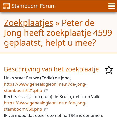
Stamboom Forum
Zoekplaatjes
» Peter de
Jong heeft zoekplaatje 4599
geplaatst, helpt u mee?
Beschrijving van het zoekplaatje
Links staat Eeuwe (Eddie) de Jong,
https://www.genealogieonline.nl/de-jong-
stamboom/I21.php
Rechts staat Jacob (Jaap) de Bruijn, geboren Valk,
https://www.genealogieonline.nl/de-jong-
stamboom/I50.php
Ik vermoed dat deze foto net na 1945 is genomen,