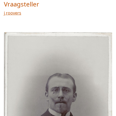
Vraagsteller
j roovers