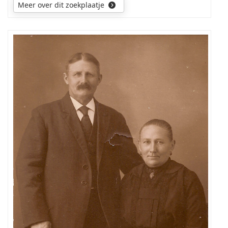
Meer over dit zoekplaatje
wie
zijn
de
personen