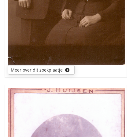
Meer over dit zoekplaatje
Heeft
iemand
de
foto
eerder
gezien
of