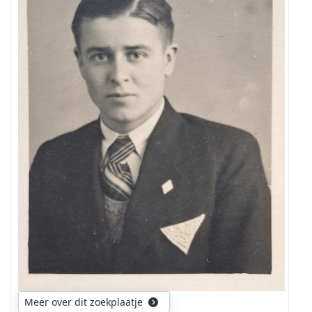
deze
persoon?
Meer over dit zoekplaatje