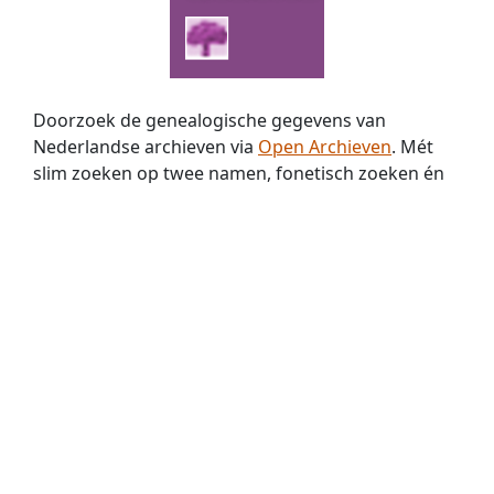
Doorzoek de genealogische gegevens van
Nederlandse archieven via
Open Archieven
. Mét
slim zoeken op twee namen, fonetisch zoeken én
zoeken met jokers. Nu met
369 miljoen
historische
persoons­vermeldingen!
Familie Archivaris
biedt stamboomonderzoekers