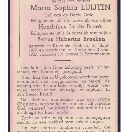
Maria
Sophia
Luijten,
geboren
te
Krawinkel-
Geleen
op
2
september
1859
,
overleden
te
Amby-
Maastricht
o
p
5
oktober
1937.
Zij