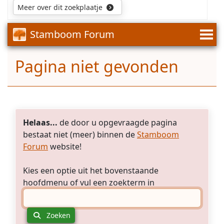
Sophia
Meer over dit zoekplaatje
Luijten
is
Stamboom Forum
een
rechtstreekse
voorouder
Pagina niet gevonden
van
mijn
echtgenote.
Helaas...
de door u opgevraagde pagina
bestaat niet (meer) binnen de
Stamboom
Forum
website!
Kies een optie uit het bovenstaande
hoofdmenu of vul een zoekterm in
Zoeken