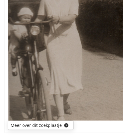
en
de
plaats
is
me
nog
steeds
niet
duidelijk.
Meer over dit zoekplaatje