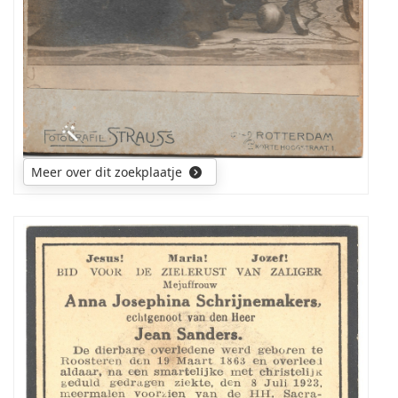
Meer over dit zoekplaatje
Ik
zoek
een
foto
van
mijn
overgrootmoeder
(Jo)anna