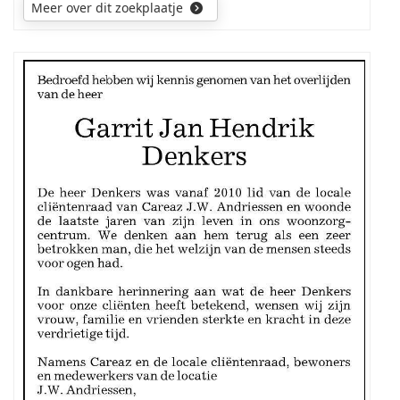
Meer over dit zoekplaatje
Mijn
zoektocht
gaat
uit
naar
de
ouders
en
voorouders
van
de
overledene.
Wellicht
was
hij
getrouwd
en