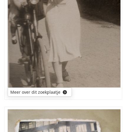
nog
steeds
niet
duidelijk.
Meer over dit zoekplaatje
Graag
zou
ik