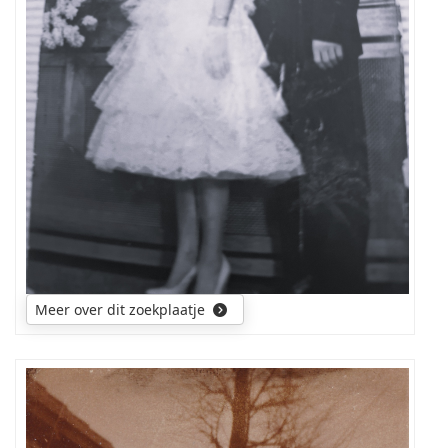
Meer over dit zoekplaatje
Wie
herkent
de