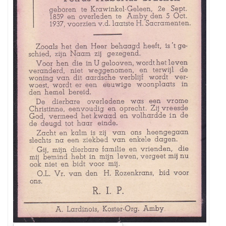
Geleen
op
2
september
1859
,
overleden
te
Amby-
Maastricht
o
p
5
oktober
1937.
Zij
is
gehuwd
geweest
met
Hendrikus
in