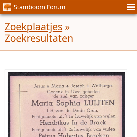
Stamboom Forum
Zoekplaatjes
»
Zoekresultaten
Foto
gezocht
van
Maria
Sophia
Luijten,
geboren
te
Krawinkel-