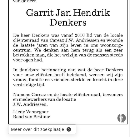
1e
mijn
zoektocht
en
echtgenote.
gaat
3e
uit
dame
naar
van
de
links
ouders
in
en
de
voorouders
t
weede
van
rij,
de
waarschijnlijk
overledene.
tantes
Wellicht
van
was
de
hij
bruid
getrouwd
(de
en
dame
had
tussen
een
hen
gezin.
in
Meer over dit zoekplaatje
De
zeker).
uitkomst