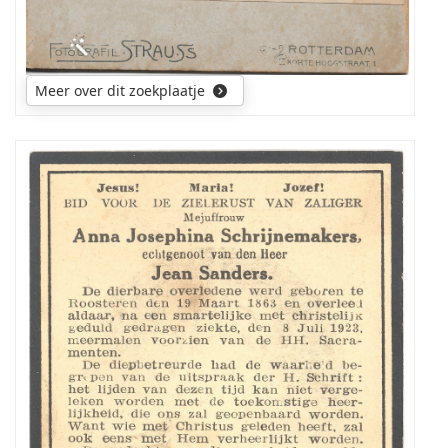
3e
rij.
Waarschijnlijk
is
Meer over dit zoekplaatje
dit
niet
Hubert
Jozef
Ik
Nelissen,
zoek
broer
een
van
foto
de
van
bruidegom,
mijn
geb.
overgrootmoeder
Schandelen
(Jo)anna
gem.
Josepha
Heerlen
Schrijnemakers
2
uit
apr.
Roosteren
1880,
(*
landbouwer,