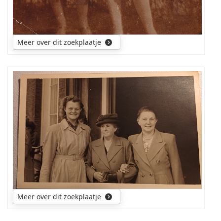
Meer over dit zoekplaatje
Wie
is
die
vrouw
in
het
midden.
Ik
gok
ongeveer
1950.
Meer over dit zoekplaatje