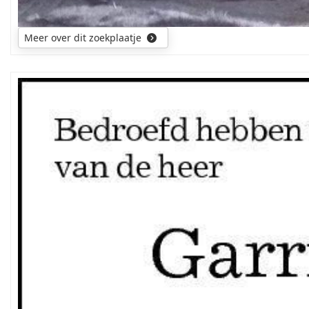
Meer over dit zoekplaatje
Mijn
zoektocht
gaat
uit
naar
de
ouders
en
voorouders
van
de
overledene.
Wellicht
was
hij