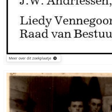
Meer over dit zoekplaatje
Namen
van
de
overige
personen
op