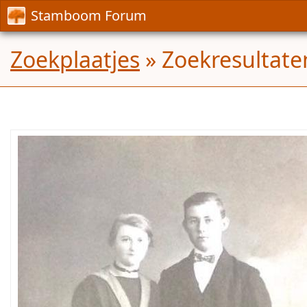
Stamboom Forum
Zoekplaatjes
» Zoekresultate
Weet
iemand
wie
de
personen
op
de
foto
zijn?