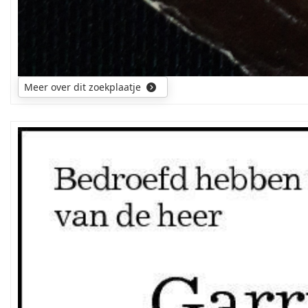
Meer over dit zoekplaatje
Mijn
zoektocht
gaat
uit
naar
de
ouders
en
voorouders
van
de
overledene.