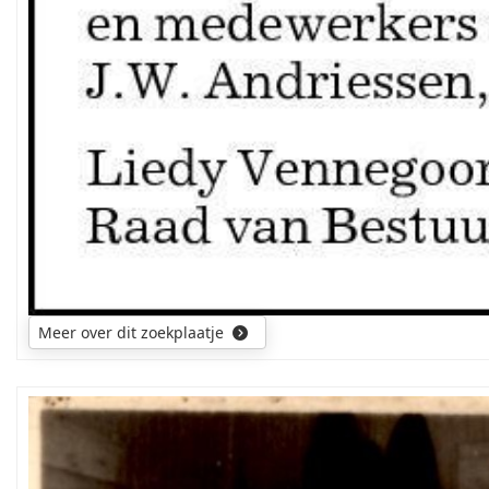
Meer over dit zoekplaatje
Namen
van
de