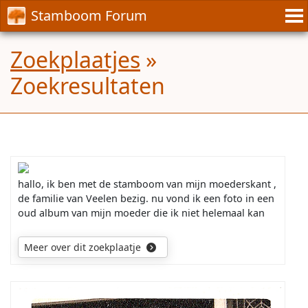
Stamboom Forum
Zoekplaatjes
»
Zoekresultaten
hallo, ik ben met de stamboom van mijn moederskant ,
de familie van Veelen bezig. nu vond ik een foto in een
oud album v
an mijn moeder die ik niet helemaal kan
plaatsen . de foto werd genomen in Rotterdam tussen
1904 en 1914 bij fotografie Strauss op de Korte
Meer over dit zoekplaatje
Hoogstraat 1b. Wij denken dat het mijn oma (de
moeder van mijn moeder) Wilhelmina clasina van den
Brink zou kunnen zijn die is geboren op 20-09-1909 te
Rotterdam . Helaas heb ik haar nooit gekend omdat zij