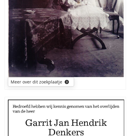
omgeving
Utrecht
Meer over dit zoekplaatje
Mijn
zoektocht
gaat
uit
naar