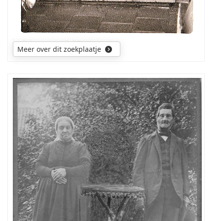
Meer over dit zoekplaatje
wie
heeft
informatie
over
de
mensen
op
de
foto