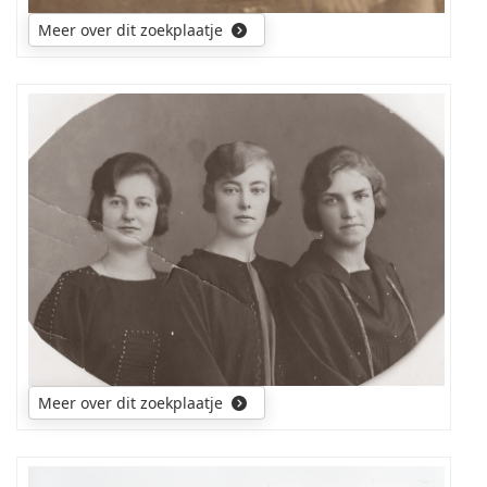
en
zijn
Meer over dit zoekplaatje
2de
vrouw
heet
Elisabeth
wie
Margaretha
zijn
Christina
de
Wagner.
twee
vrouwen
rechts
van
mijn
moeder?
Meer over dit zoekplaatje