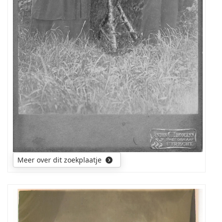
Meer over dit zoekplaatje
Ik
zou