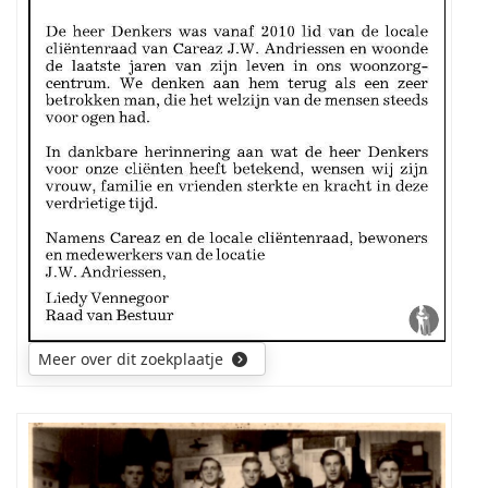
de
ouders
en
voorouders
van
de
overledene.
Wellicht
was
hij
getrouwd
en
had
een
gezin.
Meer over dit zoekplaatje
De
uitkomst
is
een
welkome
Namen
aanvulling
van