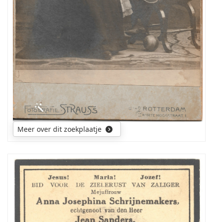
Meer over dit zoekplaatje
Ik
zoek
een
foto
van