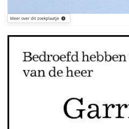
Meer over dit zoekplaatje
Mijn
zoektocht
gaat
uit
naar
de
ouders
en
voorouders
van
de
overledene.
Wellicht
was
hij