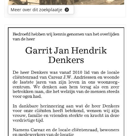
gefotografeerden?
Meer over dit zoekplaatje
Mijn
zoektocht
gaat
uit
naar
de
ouders
en
voorouders
van
de
overledene.
Wellicht
was
hij
getrouwd