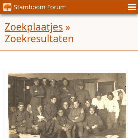
Stamboom Forum
Zoekplaatjes
»
Zoekresultaten
Waar
is
de
foto
genomen?
Wie
zijn
de
andere