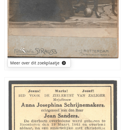
Meer over dit zoekplaatje
Ik
zoek
een
foto
van
mijn
overgrootmoeder