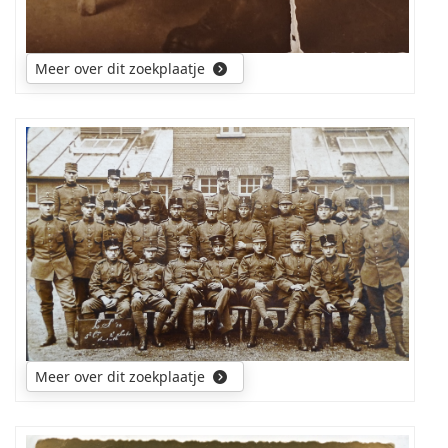
Meer over dit zoekplaatje
Graag
wil
ik
te
weten
komen:
wat
is
het
onderdeel,
kazerne,
Meer over dit zoekplaatje
plaats
en
andere