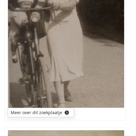
plaats
is
me
nog
steeds
niet
duidelijk.
Meer over dit zoekplaatje