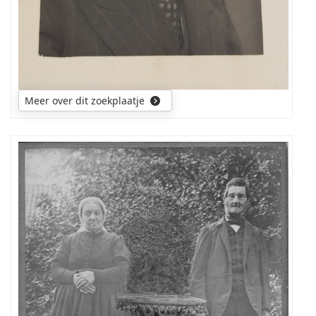
Meer over dit zoekplaatje
wie
heeft
informatie
over
de
mensen
op
de
foto