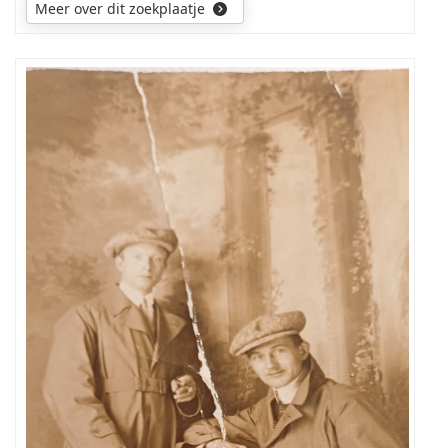
Meer over dit zoekplaatje
Wie
is
de
persoon
staand
op
de
foto.