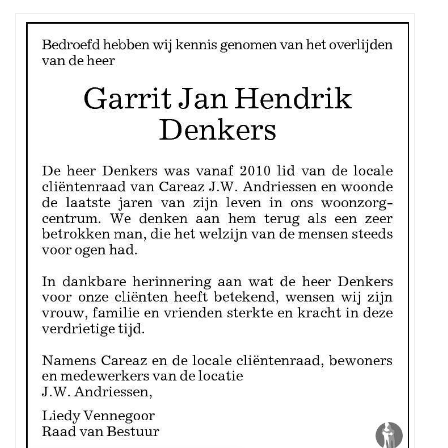
Mijn
zoektocht
gaat
uit
naar
de
ouders
en
voorouders
van
de
overledene.
Wellicht
was
hij
getrouwd
en
had
een