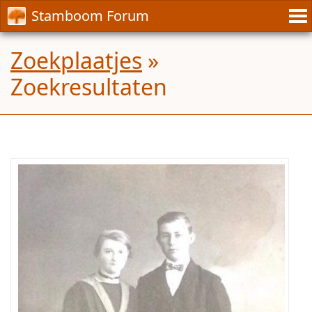
Stamboom Forum
Zoekplaatjes
»
Zoekresultaten
Weet
iemand
wie
de
personen
op
de
foto
zijn?