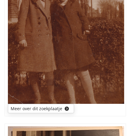
naam?
Meer over dit zoekplaatje
Wie