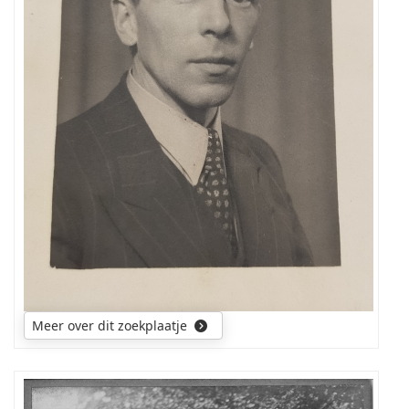
deze
foto>
Wie
weet
wie
het
is?
Meer over dit zoekplaatje
wie