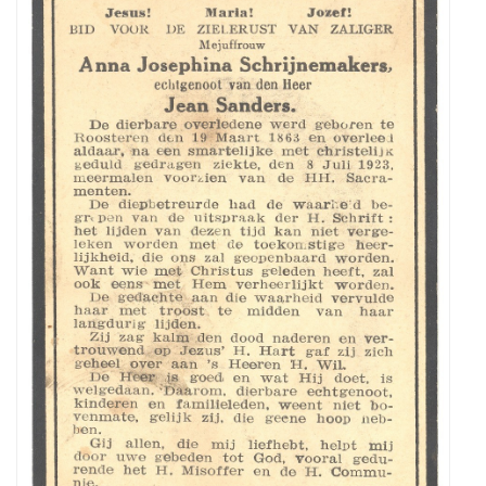
Ik
zoek
een
foto
van
mijn
overgrootmoeder
(Jo)anna
Josepha
Schrijnemakers
uit
Roosteren
(*
Roosteren
19-
3-
1863
+Roosteren
8-
7-
1923).
Ze