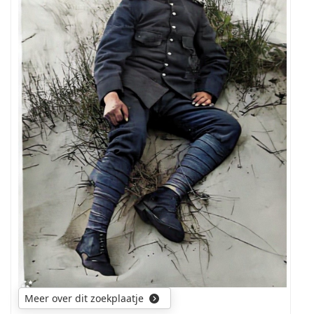
legeronderdeel
dit
kan
zijn
geweest?
Meer over dit zoekplaatje