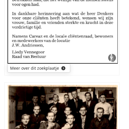
van
de
overledene.
Wellicht
was
hij
getrouwd
en
had
een
gezin.
Meer over dit zoekplaatje
De
uitkomst
is
een
welkome
Namen
aanvulling
van
op
de
mijn
overige
stamboom
personen
over
op