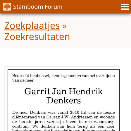
Stamboom Forum
Zoekplaatjes
»
Zoekresultaten
Mijn
zoektocht
gaat
uit
naar
de
ouders
en
voorouders