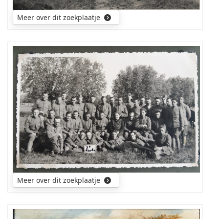
Meer over dit zoekplaatje
Wie
weet
waar
deze
foto
gemaakt
kan
zijn
en
wie
kan
mij
Meer over dit zoekplaatje
meer
vertellen
over
de