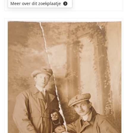
Meer over dit zoekplaatje
Wie
is
de
persoon
staand
op
de
foto.