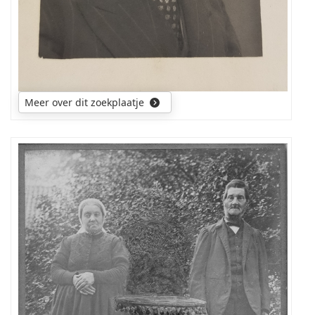
Meer over dit zoekplaatje
wie
heeft
informatie
over
de
mensen
op
de
foto