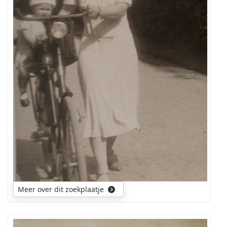
plaats
is
me
nog
steeds
niet
duidelijk.
Meer over dit zoekplaatje