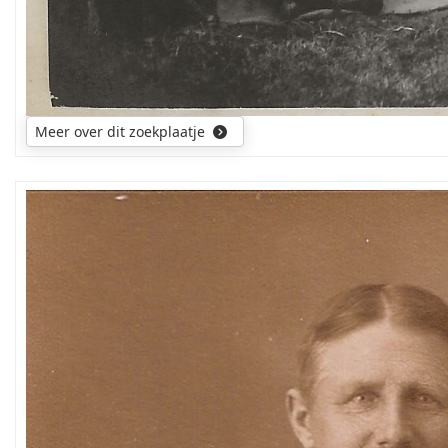
Meer over dit zoekplaatje
wie
zijn
de
personen