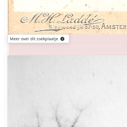
Meer over dit zoekplaatje
wie
zijn
het?