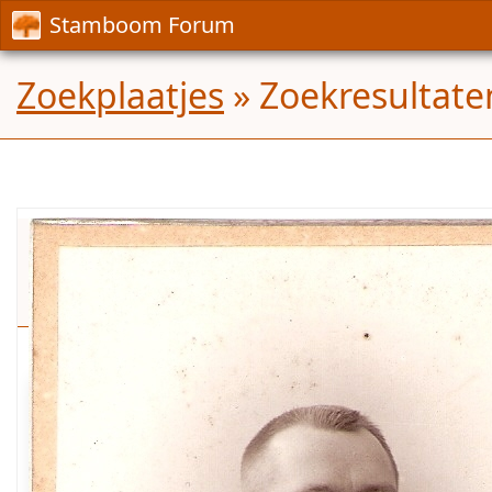
Stamboom Forum
Zoekplaatjes
» Zoekresultate
wie
is
hij?