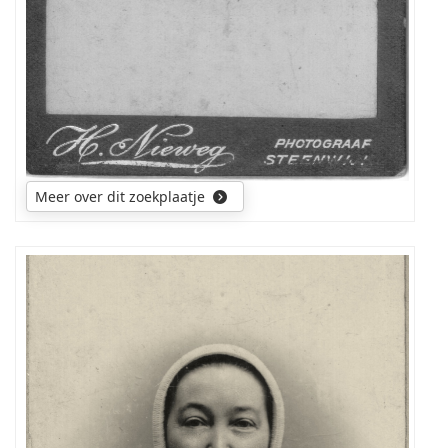
Meer over dit zoekplaatje
Weet
iemand
of
de
kleding
(kapje)
uit
Drenthe