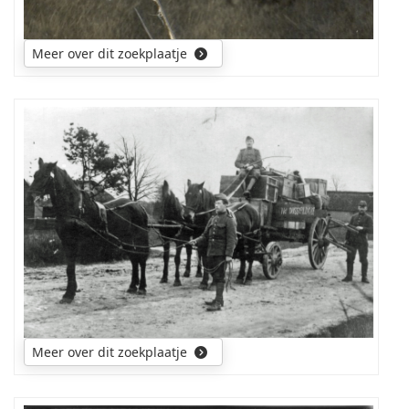
Meer over dit zoekplaatje
Wanneer
en
waar
is
deze
foto
genomen
en
bij
welke
gelegenheid?
Is
Meer over dit zoekplaatje
het
tijdens
de