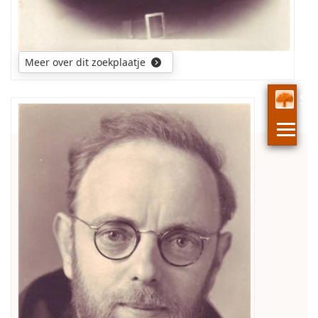
Meer over dit zoekplaatje
St
naam
e.a.
persoonsgegevens
van
deze
religieus