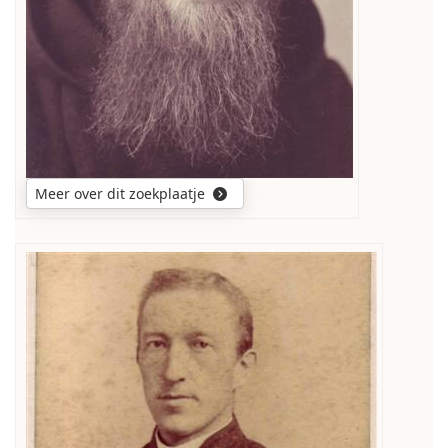
Meer over dit zoekplaatje
naam
e.a.
persoonsgegevens
van
deze
religieus