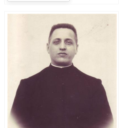
naam
e.a.
persoonsgegevens
van
deze
religieus