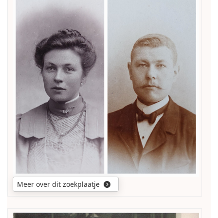
Wie
weet
wie
deze
mensen
zijn?
Meer over dit zoekplaatje