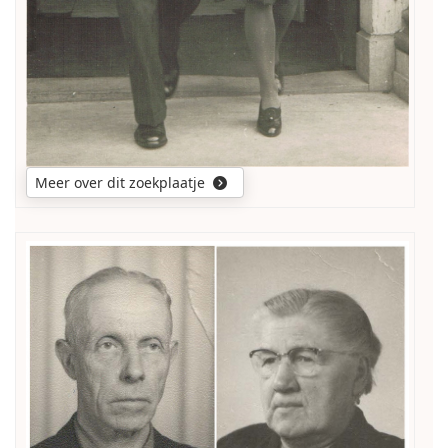
Meer over dit zoekplaatje
Wie
weet
wie
deze
mensen
zijn?
Zijn
het
inderdaad