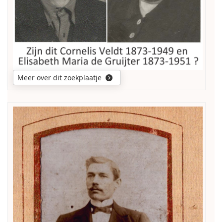
Cornelis
Veldt
en
Elisabeth
Maria
de
Gruijter?
Meer over dit zoekplaatje
Zegt
de
klederdracht
iets?
Heeft
de
foto
een
typische
stijl?