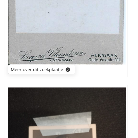
Meer over dit zoekplaatje
kan
iemand
mij
vertellen
wat
de
betekenis