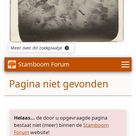
fo
to
herkend
als
zijnde
de
Marie
Heijdens
Meer over dit zoekplaatje
getrouwd
met
Jan
Stamboom Forum
van
Middelkoop
Pagina niet gevonden
Helaas...
de door u opgevraagde pagina
bestaat niet (meer) binnen de
Stamboom
Forum
website!