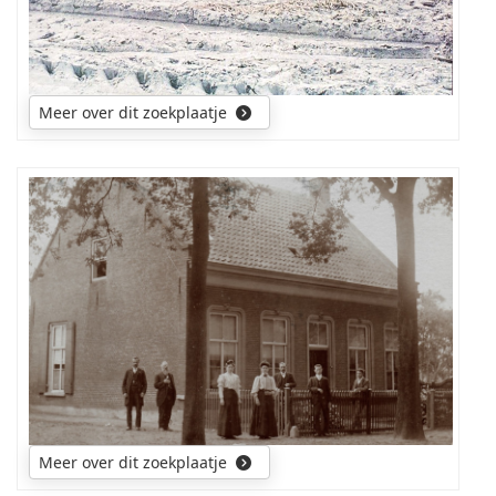
Meer over dit zoekplaatje
Wie
herkent
J.
Straetmans
(roepnaam
Sjef)
of
Anna
Straetmans
op
deze
Meer over dit zoekplaatje
foto
genomen