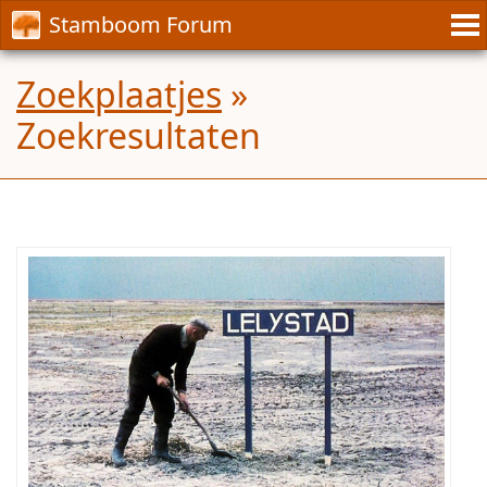
Stamboom Forum
Zoekplaatjes
»
Zoekresultaten
Wie
is
deze
man?