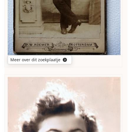
militair
uniform.
Meer over dit zoekplaatje
ben
gewoon
nieuwsgierig
van
wie
het
is
.