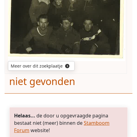
andere
heren
en
dame
op
deze
foto?
Meer over dit zoekplaatje
niet gevonden
Helaas...
de door u opgevraagde pagina
bestaat niet (meer) binnen de
Stamboom
Forum
website!