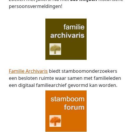
persoons­vermeldingen!
ook
qua
leeftijd
wel
zou
kunnen.
Ik
hoop
dat
er
iemand
Familie Archivaris
biedt stamboomonderzoekers
is
een besloten ruimte waar samen met familieleden
die
een digitaal familiearchief gevormd kan worden.
ook
verwanten
heeft
in
de
Wetter,
Hauptman
lijnen.