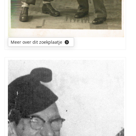
Meer over dit zoekplaatje
Wie
is
deze
persoon