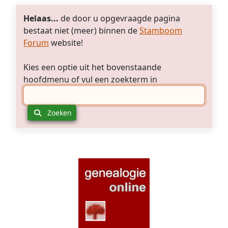
foto
heb
gemaakt?
wel
Helaas...
de door u opgevraagde pagina
een
bestaat niet (meer) binnen de
Stamboom
Anna
Forum
website!
Maria
Elisabeth
Kies een optie uit het bovenstaande
Hauptman
hoofdmenu of vul een zoekterm in
gevonden
in
de
Zoeken
kerk
registers
van
Atteln
die
ventueel
zou
kunnen
kloppen
als
moeder.