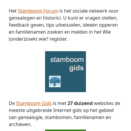
Hoe
kom
Het
Stamboom Forum
is het sociale netwerk voor
ik
genealogen en historici. U kunt er vragen stellen,
aan
feedback geven, tips uitwisselen, ideeën opperen
gegevens
en familienamen zoeken en melden in het Wie
over
(onder)zoekt wie? register.
de
inburgering
van
mijn
voorvader?
De
Stamboom Gids
is met
27 duizend
websites de
meeste uitgebreide Internet gids op het gebied
van genealogie, stambomen, familienamen en
archieven.