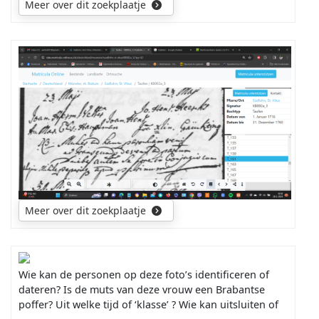
Meer over dit zoekplaatje
Ik
ben
op
zoek
naar
de
verblijfplaats
van
mijn
voorvader
Meer over dit zoekplaatje
en
naar
de
geboorte
Wie kan de personen op deze foto’s identificeren of
plaatsen
dateren? Is de muts van deze vrouw een Brabantse
van
poffer? Uit welke
tijd of ‘klasse’ ? Wie kan uitsluiten of
zijn