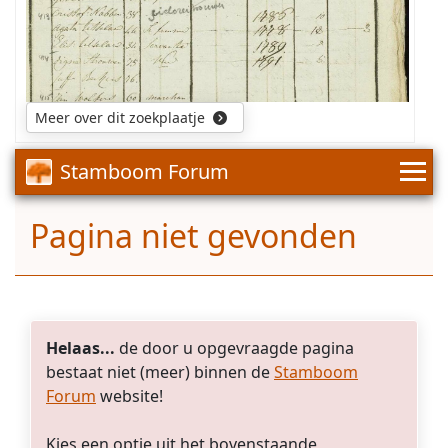
Kan
iemand
het
tweede
deel
Meer over dit zoekplaatje
van
zijn
Stamboom Forum
beroep
ontcijferen;
Cichorei...?
Pagina niet gevonden
Bij
voorbaat
dank
voor
de
hulp.
Helaas...
de door u opgevraagde pagina
bestaat niet (meer) binnen de
Stamboom
Forum
website!
Kies een optie uit het bovenstaande