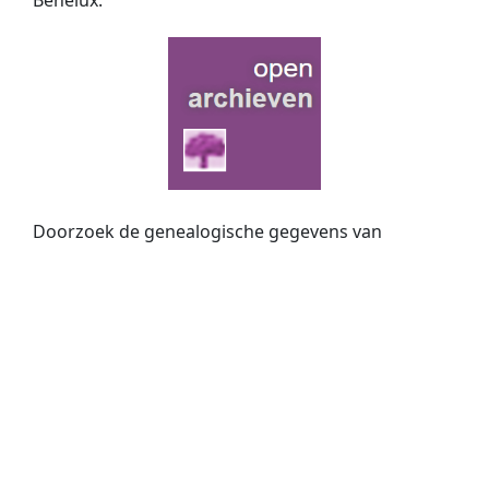
Doorzoek de genealogische gegevens van
Nederlandse archieven via
Open Archieven
. Mét
slim zoeken op twee namen, fonetisch zoeken én
zoeken met jokers. Nu met
370 miljoen
historische
persoons­vermeldingen!