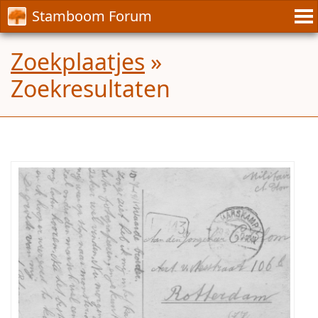
Stamboom Forum
Zoekplaatjes
»
Zoekresultaten
Ik
zoek
de
tak
van
mijn
Opa
Johannes
Blom