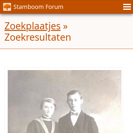
Stamboom Forum
Zoekplaatjes
»
Zoekresultaten
Weet
iemand
wie
de
personen
op
de
foto
zijn?