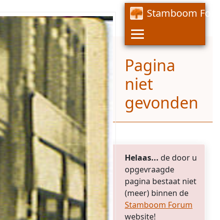
Stamboom For
Pagina
niet
gevonden
Helaas...
de door u
opgevraagde
pagina bestaat niet
(meer) binnen de
Stamboom Forum
website!