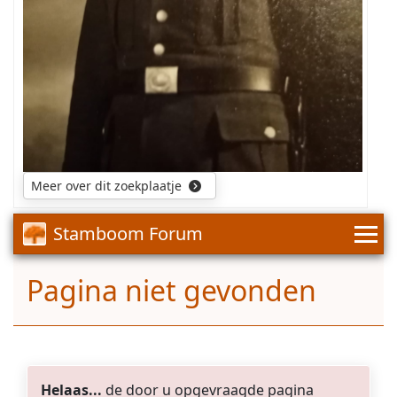
eenheid
/
leger
dit
uniform
hoort??
Meer over dit zoekplaatje
Stamboom Forum
Pagina niet gevonden
Helaas...
de door u opgevraagde pagina