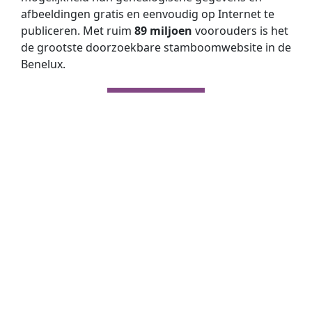
afbeeldingen gratis en eenvoudig op Internet te
publiceren. Met ruim
89 miljoen
voorouders is het
de grootste doorzoekbare stamboomwebsite in de
Benelux.
Doorzoek de genealogische gegevens van
Nederlandse archieven via
Open Archieven
. Mét
slim zoeken op twee namen, fonetisch zoeken én
zoeken met jokers. Nu met
370 miljoen
historische
persoons­vermeldingen!