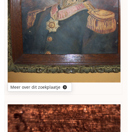
Meer over dit zoekplaatje
Ik
kan
de