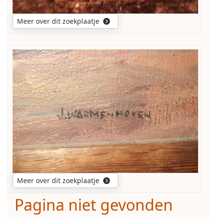
ondertekening
niet
ontcijferen.
Meer over dit zoekplaatje
Iemand
die
daar
iets
Om
van
welke
kan
J.
maken?
Warmenhoven
gaat
het?
Waar
geboren?
Werkte
als
kunstschilder
of
Meer over dit zoekplaatje
als
hobbyist?
Pagina niet gevonden
Meer