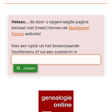
werk
bekend?
(Eventueel
f
oto
van
Helaas...
de door u opgevraagde pagina
het
bestaat niet (meer) binnen de
Stamboom
schilderij
Forum
website!
is
beschikbaar)
Kies een optie uit het bovenstaande
hoofdmenu of vul een zoekterm in
Zoeken