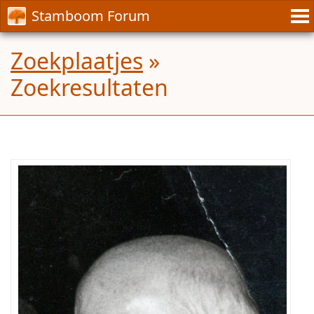
Stamboom Forum
Zoekplaatjes
»
Zoekresultaten
Wie
is
dit?