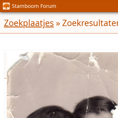
Stamboom Forum
Zoekplaatjes
» Zoekresultate
Wie
kent
deze
dames