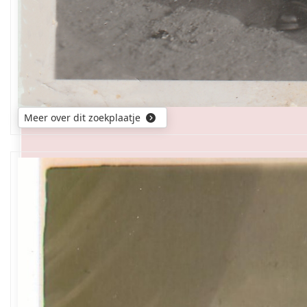
Meer over dit zoekplaatje
Ik
zou
graag
de
namen
van
de
twee
rechtse