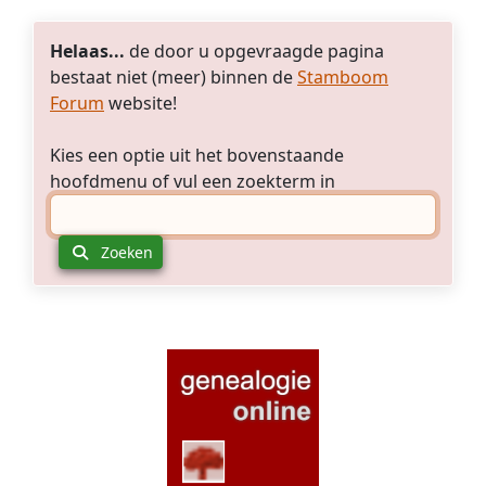
een
maar
foto
wie
gemaakt
Helaas...
de door u opgevraagde pagina
zijn
zijn,
bestaat niet (meer) binnen de
Stamboom
he
t
maar
Forum
website!
wel?
deze
hebben
Kies een optie uit het bovenstaande
ze
hoofdmenu of vul een zoekterm in
nooit
gezien.
Aangezien
Zoeken
Catrien
in
1970
overleden
is,
is
dit
haar
nog
goed
bijgebleven.