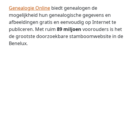
Genealogie Online
biedt genealogen de
mogelijkheid hun genealogische gegevens en
afbeeldingen gratis en eenvoudig op Internet te
publiceren. Met ruim
89 miljoen
voorouders is het
de grootste doorzoekbare stamboomwebsite in de
Benelux.
Doorzoek de genealogische gegevens van
Nederlandse archieven via
Open Archieven
. Mét
slim zoeken op twee namen, fonetisch zoeken én
zoeken met jokers. Nu met
369 miljoen
historische