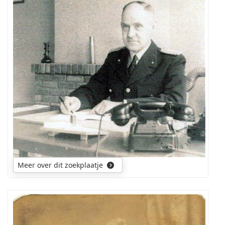
weet
mij
te
helpen
met
zijn
herkomst
en
nazaten
?
Meer over dit zoekplaatje
wie
kan