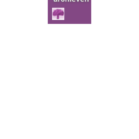
Doorzoek de genealogische gegevens van
Nederlandse archieven via
Open Archieven
. Mét
slim zoeken op twee namen, fonetisch zoeken én
zoeken met jokers. Nu met
370 miljoen
historische
persoons­vermeldingen!
Familie Archivaris
biedt stamboomonderzoekers