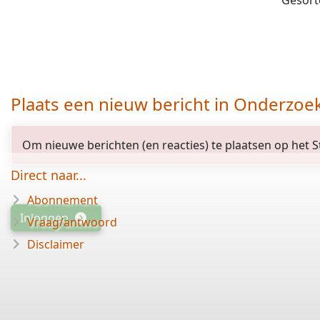
Gesort
Plaats een nieuw bericht in Onderzoe
Om nieuwe berichten (en reacties) te plaatsen op het St
Direct naar...
Abonnement
Inloggen
Vraag/antwoord
Disclaimer