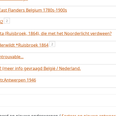
East Flanders Belgium 1780s-1900s
2
42
sta (Ruisbroek, 1864), die met het Noorderlicht verdween?
2
derwildt *Ruisbroek 1864
ntrouvable...
2 (meer info gevraagd België / Nederland.
 tr.Antwerpen 1946