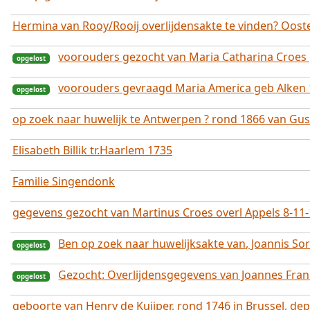
Hermina van Rooy/Rooij overlijdensakte te vinden? Oosten
voorouders gezocht van Maria Catharina Croes
voorouders gevraagd Maria America geb Alken 1
op zoek naar huwelijk te Antwerpen ? rond 1866 van Gu
Elisabeth Billik tr.Haarlem 1735
opgelost
Familie Singendonk
opgelost
gegevens gezocht van Martinus Croes overl Appels 8-11-1
Ben op zoek naar huwelijksakte van, Joannis So
Gezocht: Overlijdensgegevens van Joannes Fran
geboorte van Henry de Kuijper, rond 1746 in Brussel, de