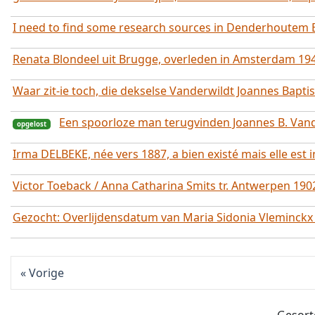
I need to find some research sources in Denderhoutem 
Renata Blondeel uit Brugge, overleden in Amsterdam 19
opgelost
Waar zit-ie toch, die dekselse Vanderwildt Joannes Bapti
opgelost
Een spoorloze man terugvinden Joannes B. Van
Irma DELBEKE, née vers 1887, a bien existé mais elle est i
Victor Toeback / Anna Catharina Smits tr. Antwerpen 190
Gezocht: Overlijdensdatum van Maria Sidonia Vleminckx
Vorige
opgelost