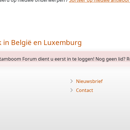
eerd op
nieuwe
onderwerpen /
Sorteer op
nieuwe
antwoo
k in België en Luxemburg
amboom Forum dient u eerst in te loggen! Nog geen lid? Regi
Nieuwsbrief
Contact