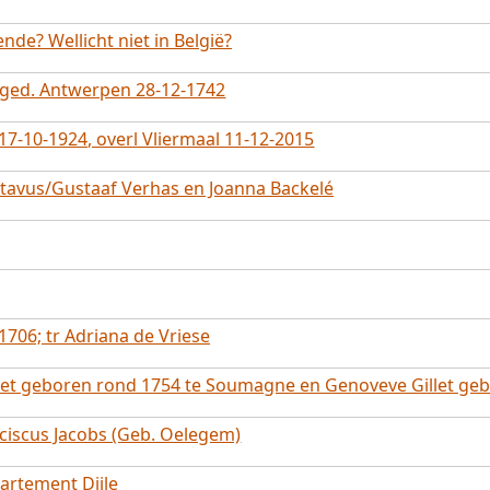
de? Wellicht niet in België?
 ged. Antwerpen 28-12-1742
7-10-1924, overl Vliermaal 11-12-2015
stavus/Gustaaf Verhas en Joanna Backelé
706; tr Adriana de Vriese
ret geboren rond 1754 te Soumagne en Genoveve Gillet gebo
ciscus Jacobs (Geb. Oelegem)
partement Dijle