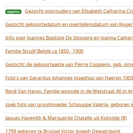
Gezocht voorouders van Elisabeth Catharina C
opgelost
Gezocht geboortedatum en overlijdensdatum van Roger 
Info over Joannes Baptiste De Sloovere en Joanna Cathe
opgelost
Familie Struijf België ca 1850 - 1900
Gezocht: de geboorteakte van Pierre Coppiens, geb. oms
Foto's van Gerardus Johannes Josephus van Haeren 190
René Van Haren. Familie woonde in de Wetstraat 40 in A
zoek foto van grootmoeder Schouppe Valeria, geboren i
Jaques Havenith & Marguerite Chatelle uit Koksijde (B)
1799 geboren te Brussel Victor Joseph Dewatripont