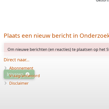
Gesort
Plaats een nieuw bericht in Onderzoe
Om nieuwe berichten (en reacties) te plaatsen op het St
Direct naar...
Abonnement
Inloggen
Vraag/antwoord
Disclaimer