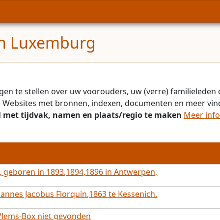
en Luxemburg
en te stellen over uw voorouders, uw (verre) familieleden o
en. Websites met bronnen, indexen, documenten en meer vind
 met tijdvak, namen en plaats/regio te maken
Meer info 
, geboren in 1893,1894,1896 in Antwerpen,
oannes Jacobus Florquin,1863 te Kessenich.
 Vlems-Box niet gevonden