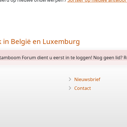
eerd op
nieuwe
onderwerpen /
Sorteer op
nieuwe
antwoo
k in België en Luxemburg
amboom Forum dient u eerst in te loggen! Nog geen lid? Regi
Nieuwsbrief
Contact