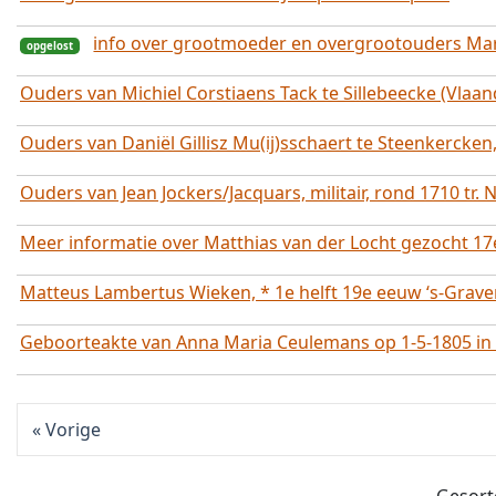
info over grootmoeder en overgrootouders Mar
Ouders van Michiel Corstiaens Tack te Sillebeecke (Vlaan
Ouders van Daniël Gillisz Mu(ij)sschaert te Steenkercke
Ouders van Jean Jockers/Jacquars, militair, rond 1710 tr
Meer informatie over Matthias van der Locht gezocht 17
Matteus Lambertus Wieken, * 1e helft 19e eeuw ‘s-Grav
opgelost
Geboorteakte van Anna Maria Ceulemans op 1-5-1805 in 
Vorige