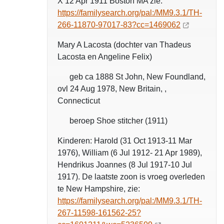
X 12 Apr 1911 Boston MA zie:
https://familysearch.org/pal:/MM9.3.1/TH-
266-11870-97017-83?cc=1469062
Mary A Lacosta (dochter van Thadeus
Lacosta en Angeline Felix)
geb ca 1888 St John, New Foundland,
ovl 24 Aug 1978, New Britain, ,
Connecticut
beroep Shoe stitcher (1911)
Kinderen: Harold (
31 Oct 1913-11 Mar
1976), William (6 Jul 1912- 21 Apr 1989),
Hendrikus Joannes (8 Jul 1917-10 Jul
1917). De laatste zoon is vroeg overleden
te New Hampshire, zie:
https://familysearch.org/pal:/MM9.3.1/TH-
267-11598-161562-25?