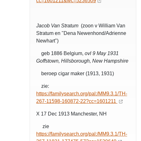
cc=1601211&wc=5236509
Jacob Van Stratum
(zoon v William Van
Stratum en "Dena Newenhond/Adrienne
Newhart")
geb 1886 Belgium,
ovl 9 May 1931
Goffstown, Hillsborough, New Hampshire
beroep cigar maker (1913, 1931)
zie:
https://familysearch.org/pal:/MM9.3.1/TH-
267-11598-160872-22?cc=1601211
X 17 Dec 1913 Manchester, NH
zie
https://familysearch.org/pal:/MM9.3.1/TH-