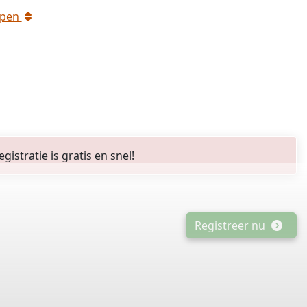
rpen
stratie is gratis en snel!
Registreer nu