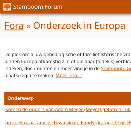
Stamboom Forum
Fora
» Onderzoek in Europa
De plek om al uw genealogische of familiehistorische vra
binnen Europa afkomstig zijn of die daar (tijdelijk) verbl
indexen, documenten en meer vind je in de
Stamboom G
plaats/regio te maken.
Meer info ...
Onderwerp
Komen de ouders van Adam Meijer (Meyer) geboren 1665
op zoek naar families Lewinski en Pandys komende uit Ry