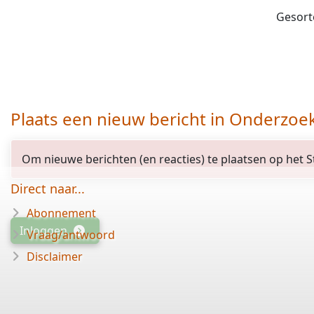
Gesort
opgelost
opgelost
Plaats een nieuw bericht in Onderzoe
Om nieuwe berichten (en reacties) te plaatsen op het St
Direct naar...
Abonnement
Inloggen
Vraag/antwoord
Disclaimer