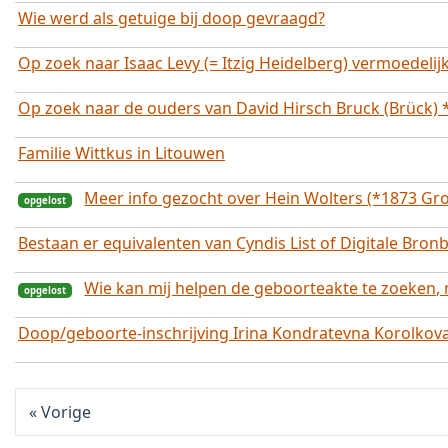
Wie werd als getuige bij doop gevraagd?
Op zoek naar Isaac Levy (= Itzig Heidelberg) vermoedelijk
opgelost
Op zoek naar de ouders van David Hirsch Bruck (Brück) *
opgelost
Familie Wittkus in Litouwen
Meer info gezocht over Hein Wolters (*1873 G
Bestaan er equivalenten van Cyndis List of Digitale Bro
Wie kan mij helpen de geboorteakte te zoeken, m
Doop/geboorte-inschrijving Irina Kondratevna Korolkov
Vorige