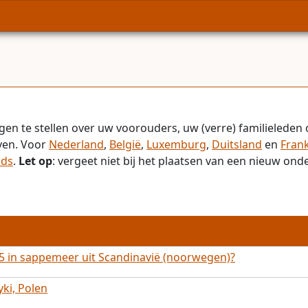
gen te stellen over uw voorouders, uw (verre) familieleden 
even. Voor
Nederland
,
België
,
Luxemburg
,
Duitsland
en
Frank
ids
.
Let op
: vergeet niet bij het plaatsen van een nieuw on
 in sappemeer uit Scandinavië (noorwegen)?
ki, Polen