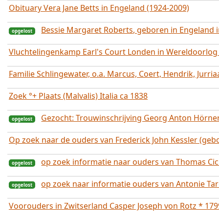
Obituary Vera Jane Betts in Engeland (1924-2009)
Bessie Margaret Roberts, geboren in Engeland 
Vluchtelingenkamp Earl's Court Londen in Wereldoorlog 
Familie Schlingewater, o.a. Marcus, Coert, Hendrik, Jurri
opgelost
Zoek °+ Plaats (Malvalis) Italia ca 1838
Gezocht: Trouwinschrijving Georg Anton Hörner
Op zoek naar de ouders van Frederick John Kessler (gebo
op zoek informatie naar ouders van Thomas Cic
op zoek naar informatie ouders van Antonie Tar
opgelost
Voorouders in Zwitserland Casper Joseph von Rotz * 179