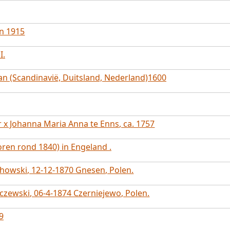
in 1915
I.
aan (Scandinavië, Duitsland, Nederland)1600
 x Johanna Maria Anna te Enns, ca. 1757
ren rond 1840) in Engeland .
howski, 12-12-1870 Gnesen, Polen.
czewski, 06-4-1874 Czerniejewo, Polen.
9