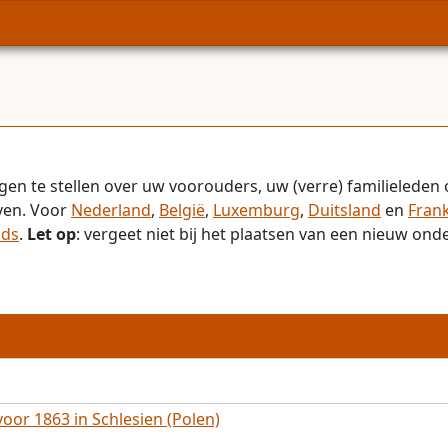
gen te stellen over uw voorouders, uw (verre) familieleden 
even. Voor
Nederland
,
België
,
Luxemburg
,
Duitsland
en
Frank
ids
.
Let op
: vergeet niet bij het plaatsen van een nieuw on
oor 1863 in Schlesien (Polen)