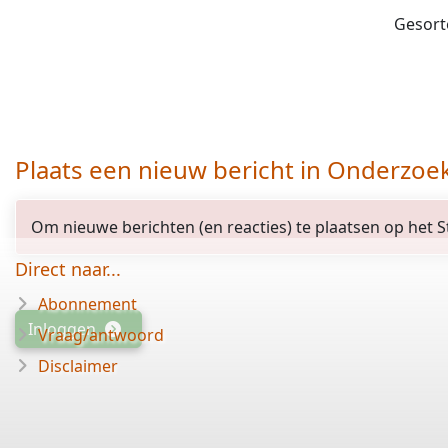
Gesort
gesloten
Plaats een nieuw bericht in Onderzoe
opgelost
Om nieuwe berichten (en reacties) te plaatsen op het St
Direct naar...
Abonnement
Inloggen
Vraag/antwoord
Disclaimer