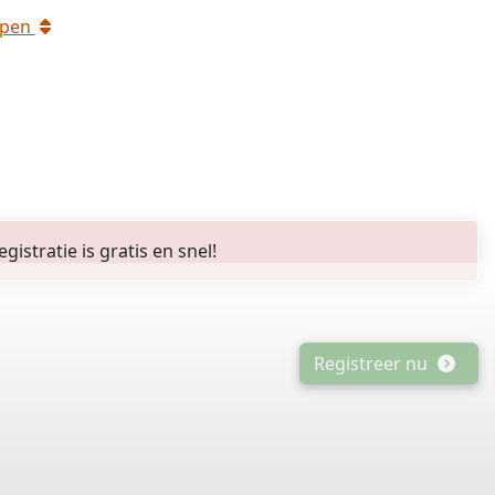
rpen
stratie is gratis en snel!
Registreer nu