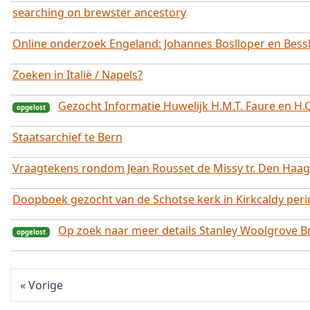
searching on brewster ancestory
opgelost
Online onderzoek Engeland: Johannes Boslloper en Bessk
opgelost
Zoeken in Italië / Napels?
Gezocht Informatie Huwelijk H.M.T. Faure en H.
opgelost
Staatsarchief te Bern
Vraagtekens rondom Jean Rousset de Missy tr. Den Haag
Doopboek gezocht van de Schotse kerk in Kirkcaldy peri
Op zoek naar meer details Stanley Woolgrove B
Vorige
opgelost