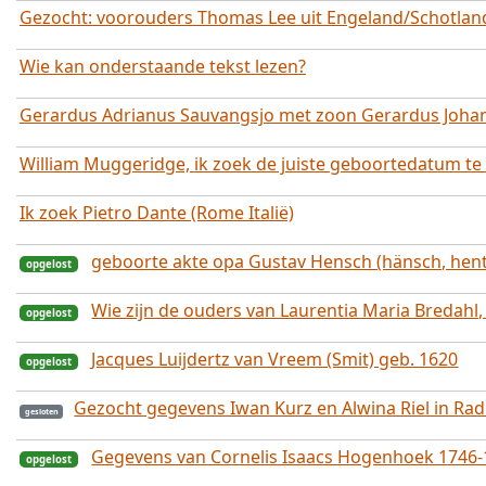
Gezocht: voorouders Thomas Lee uit Engeland/Schotland
opgelost
Wie kan onderstaande tekst lezen?
Gerardus Adrianus Sauvangsjo met zoon Gerardus Joha
William Muggeridge, ik zoek de juiste geboortedatum te
Ik zoek Pietro Dante (Rome Italië)
geboorte akte opa Gustav Hensch (hänsch, hent
Wie zijn de ouders van Laurentia Maria Bredahl
Jacques Luijdertz van Vreem (Smit) geb. 1620
Gezocht gegevens Iwan Kurz en Alwina Riel in Rad
opgelost
Gegevens van Cornelis Isaacs Hogenhoek 1746