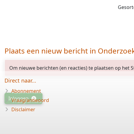
Gesort
opgelost
Plaats een nieuw bericht in Onderzoek i
Om nieuwe berichten (en reacties) te plaatsen op het St
gesloten
Direct naar...
Abonnement
Inloggen
Vraag/antwoord
Disclaimer