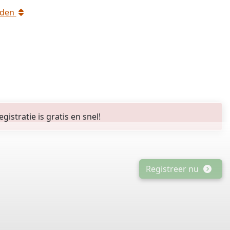
rden
stratie is gratis en snel!
Registreer nu