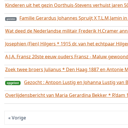
Kinderen uit het gezin Oorthuis-Stevens verhuist jaren 
Familie Gerardus Johannes Spruijt X T.L.M.Jamin i
Wat deed de Nederlandse militair Frederik H.Cramer anno
Josephien (Fien) Hilgers * 1915 dr. van het echtpaar Hilg
A.J.A. Fransz 20ste eeuw ouders Fransz - Maluw gewoo
Zoek twee broers Julianus * Den Haag 1887 en Antonie Ma
Gezocht : Antoon Lustig en Johanna Lustig van 
Overlijdensbericht van Maria Gerardina Bekker * R’dam 19
Vorige