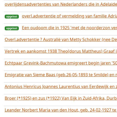
overlijdensadvertenties van Nederlanders die in Adelaide 
overl.advertentie of vermelding van familie Adr
Een oudoom die in 1925 'met de noorderzon verd
Overl.advertentie ? Australië van Metty Schokker (nee D
opgelost
Vertrek en aankomst 1938 Theo(dorus Mattheus) Graaf in
Echtpaar Grevink-Bachmutowa emigreert begin jaren '50
opgelost
gesloten
Emigratie van Sieme Baas (geb.26-05-1893 te Smilde) en 
Antonius Henricus Joannes Laurentius van Eerdewijk en z
Broer (*1925) en zus (*1922) Van Eijk in Zuid-Afrika, Dur
Leander Norbert Maria van den Hout, geb. 24-02-1927 te S