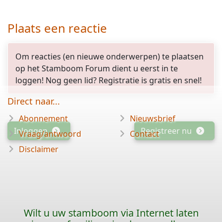
Plaats een reactie
Om reacties (en nieuwe onderwerpen) te plaatsen
op het Stamboom Forum dient u eerst in te
loggen! Nog geen lid? Registratie is gratis en snel!
Direct naar...
Abonnement
Nieuwsbrief
Inloggen
Registreer nu
Vraag/antwoord
Contact
Disclaimer
Wilt u uw stamboom via Internet laten