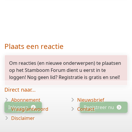
Plaats een reactie
Om reacties (en nieuwe onderwerpen) te plaatsen
op het Stamboom Forum dient u eerst in te
loggen! Nog geen lid? Registratie is gratis en snel!
Direct naar...
Abonnement
Nieuwsbrief
Inloggen
Registreer nu
Vraag/antwoord
Contact
Disclaimer