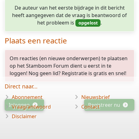
De auteur van het eerste bijdrage in dit bericht
heeft aangegeven dat de vraag is beantwoord of
het probleem is
.
Plaats een reactie
Om reacties (en nieuwe onderwerpen) te plaatsen
op het Stamboom Forum dient u eerst in te
loggen! Nog geen lid? Registratie is gratis en snel!
Direct naar...
Abonnement
Nieuwsbrief
Inloggen
Registreer nu
Vraag/antwoord
Contact
Disclaimer