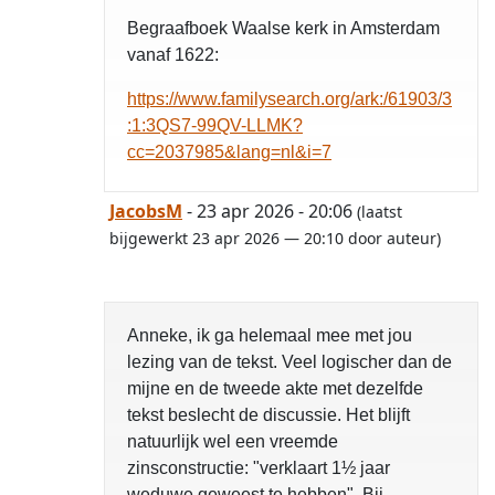
Begraafboek Waalse kerk in Amsterdam
vanaf 1622:
https://www.familysearch.org/ark:/61903/3
:1:3QS7-99QV-LLMK?
cc=2037985&lang=nl&i=7
JacobsM
- 23 apr 2026 - 20:06
(laatst
bijgewerkt 23 apr 2026 — 20:10 door auteur)
Anneke, ik ga helemaal mee met jou
lezing van de tekst. Veel logischer dan de
mijne en de tweede akte met dezelfde
tekst beslecht de discussie. Het blijft
natuurlijk wel een vreemde
zinsconstructie: "verklaart 1½ jaar
weduwe geweest te hebben". Bij