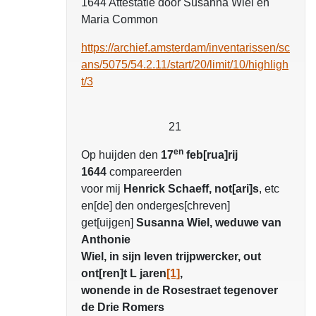
1644 Attestatie door Susanna Wiel en
Maria Common
https://archief.amsterdam/inventarissen/sc
ans/5075/54.2.11/start/20/limit/10/highligh
t/3
21
en
Op huijden den
17
feb[rua]rij
1644
compareerden
voor mij
Henrick Schaeff, not[ari]s
, etc
en[de] den onderges[chreven]
get[uijgen]
Susanna Wiel, weduwe van
Anthonie
Wiel, in sijn leven trijpwercker, out
ont[ren]t L jaren
[1]
,
wonende in de Rosestraet tegenover
de Drie Romers