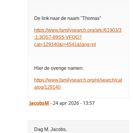
De link naar de naam "Thomas"
https://www.familysearch.org/ark:/61903/3
:1:3QS7-89S5-VFQG?
cat=129140&i=4541&lang=nl
Hier de overige namen:
https://www.familysearch.org/nl/search/cat
alog/129140
JacobsM
- 24 apr 2026 - 13:57
Dag M. Jacobs,