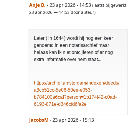
Anje B.
- 23 apr 2026 - 14:53
(laatst bijgewerkt
23 apr 2026 — 14:53 door auteur)
Later ( in 1644) wordt hij nog een keer
genoemd in een notarisarchief maar
helaas kan ik niet ontcijferen of er nog
extra informatie over hem staat...
https://archief.amsterdam/indexen/deeds/
a3cb51cc-5e06-50ee-e053-
b784100a6caf?person=1b174f42-c0ad-
6193-871e-d346cfd6fa2e
JacobsM
- 23 apr 2026 - 15:13