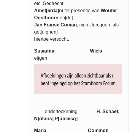
etc. Gedaecht
Amst[erda]m
ter presentie van
Wouter
Oosthoorn
en[de]
Jan Franse Coman
, mijn clercquen, als
get[uighen]
hiertoe versocht.
Susanna Wiels
eijgen
onderteckening
H. Schaef,
N[otaris] P[ubliecq]
Maria Common