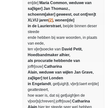
en[de]
Maria Common, weduwe van
sa[liger] Jan Thomasz.,
schoenm[aker] geweest, out ont[ren]t
XLVIJ jaren
[2]
, wonen[de]
in de Laurierstraet,
beijde binnen deser
steede
ende hebben bij ware woorden, in plaats
van eede,
ten v[er]soecke van
David Petit,
Hoedbandmaker alhier,
als procuratie hebbende van
joffr[ouw]
Catharina
Alain, weduwe van wijlen Jan Grave,
za[liger] tot Londen
in Engelandt
, get[uigh]t, v[er]claert en[de]
geattesteert,
hoe waer is, dat sij get[uigh]en de
v[oor]s[chreven] joffr[ouw]
Catharina
Alain
hier ter steede seer wel hebben