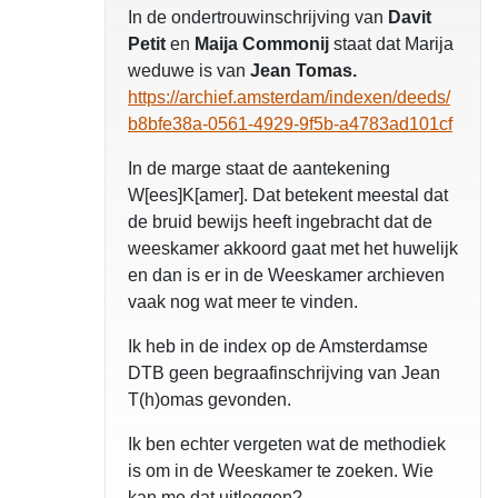
In de ondertrouwinschrijving van
Davit
Petit
en
Maija Commonij
staat dat Marija
weduwe is van
Jean Tomas.
https://archief.amsterdam/indexen/deeds/
b8bfe38a-0561-4929-9f5b-a4783ad101cf
In de marge staat de aantekening
W[ees]K[amer]. Dat betekent meestal dat
de bruid bewijs heeft ingebracht dat de
weeskamer akkoord gaat met het huwelijk
en dan is er in de Weeskamer archieven
vaak nog wat meer te vinden.
Ik heb in de index op de Amsterdamse
DTB geen begraafinschrijving van Jean
T(h)omas gevonden.
Ik ben echter vergeten wat de methodiek
is om in de Weeskamer te zoeken. Wie
kan me dat uitleggen?