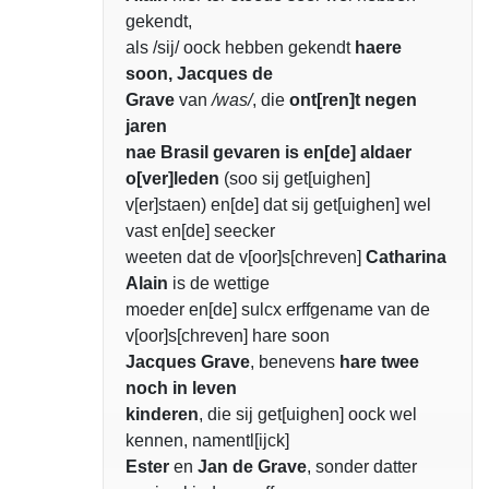
gekendt,
als /sij/ oock hebben gekendt
haere
soon, Jacques de
Grave
van
/was/
, die
ont[ren]t negen
jaren
nae Brasil gevaren is en[de] aldaer
o[ver]leden
(soo sij get[uighen]
v[er]staen) en[de] dat sij get[uighen] wel
vast en[de] seecker
weeten dat de v[oor]s[chreven]
Catharina
Alain
is de wettige
moeder en[de] sulcx erffgename van de
v[oor]s[chreven] hare soon
Jacques Grave
, benevens
hare twee
noch in leven
kinderen
, die sij get[uighen] oock wel
kennen, namentl[ijck]
Ester
en
Jan de Grave
, sonder datter