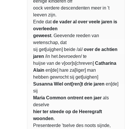
eenige kinderen off
oock verdere descendenten meer in 't
leeven zijn.
Ende dat
de vader al over veele jaren is
overleeden
geweest
. Geevende reeden van
wetenschap, dat
sij get[uijghen] beide /al/
over de achtien
jaren
/in het
bevroeden
/ te
huijse van de v[oor]s[chreven]
Catharina
Alain
en[de] hare za[liger] man
hebben gewrocht sij get[uighen]
Susanna Wiel ont[ren]t drie jaren
en[de]
sij
Maria Common
ontrent een jaer
als
deselve
hier ter steede op de Heeregraft
woonden
.
Presenteerde 'tselve des noots sijnde,